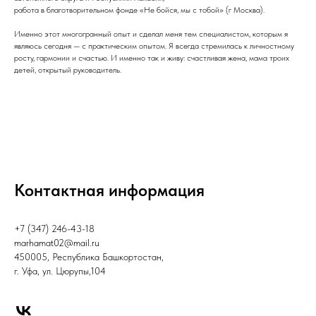
работа в благотворительном фонде «Не бойся, мы с тобой» (г Москва).
Именно этот многогранный опыт и сделал меня тем специалистом, которым я
являюсь сегодня — с практическим опытом. Я всегда стремилась к личностному
росту, гармонии и счастью. И именно так и живу: счастливая жена, мама троих
детей, открытый руководитель.
Контактная информация
+7 (347) 246-43-18
marhamat02@mail.ru
450005, Республика Башкортостан,
г. Уфа, ул. Цюрупы,104