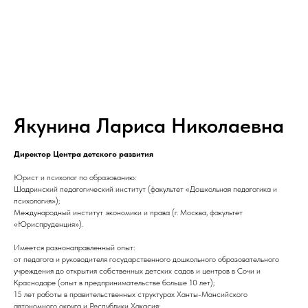
Якунина Лариса Николаевна
Директор Центра детского развития
Юрист и психолог по образованию:
Шадринский педагогический институт (факультет «Дошкольная педагогика и
психология»);
Международный институт экономики и права (г. Москва, факультет
«Юриспруденция»).
Имеется разнонаправленный опыт:
от педагога и руководителя государственного дошкольного образовательного
учреждения до открытия собственных детских садов и центров в Сочи и
Краснодаре (опыт в предпринимательстве больше 10 лет);
15 лет работы в правительственных структурах Ханты-Мансийского
автономного округа и Республики Хакасия;